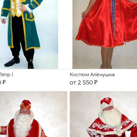
ётр I
Костюм Алёнушка
0
от 2 550