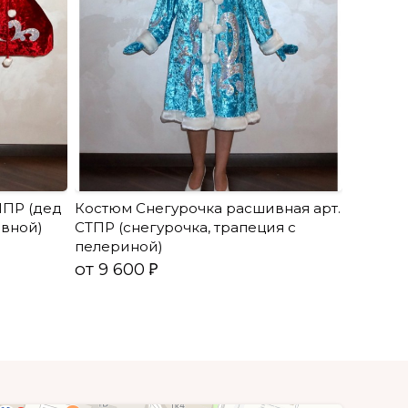
МПР (дед
Костюм Снегурочка расшивная арт.
ивной)
СТПР (снегурочка, трапеция с
пелериной)
от 9 600