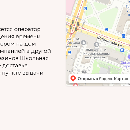
жется оператор
дения времени
ьером на дом
омпанией в другой
газинов Школьная
е доставка
 пункте выдачи