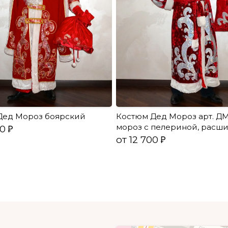
Дед Мороз боярский
Костюм Дед Мороз арт. Д
мороз с пелериной, расш
00
от 12 700