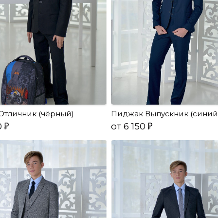
Отличник (чёрный)
Пиджак Выпускник (синий
0
от 6 150