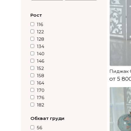
Рост
116
122
128
134
140
146
152
Пиджак 
158
от 5 80
164
170
176
182
Обхват груди
56