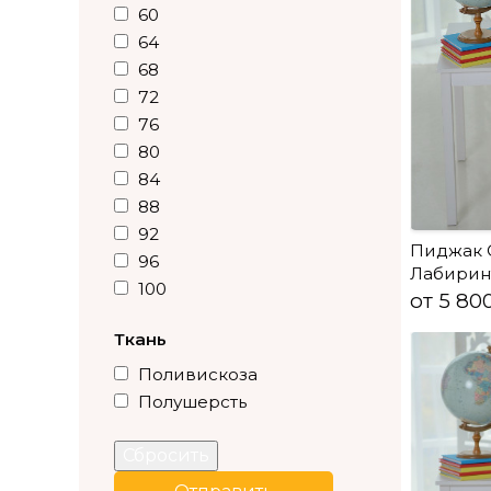
60
64
68
72
76
80
84
88
92
Пиджак 
96
Лабирин
100
от 5 80
Ткань
Поливискоза
Полушерсть
Сбросить