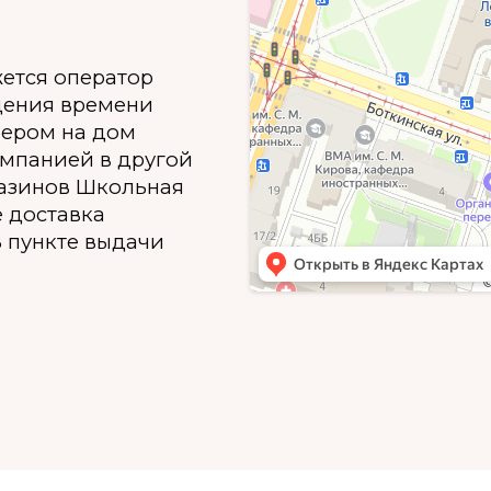
жется оператор
дения времени
ьером на дом
омпанией в другой
газинов Школьная
е доставка
 пункте выдачи