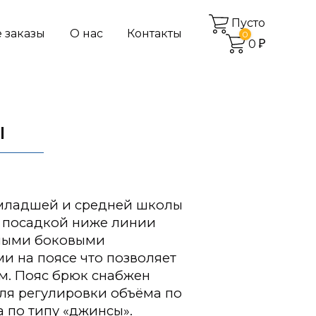
Пусто
 заказы
О нас
Контакты
0
0
Ы
младшей и средней школы
с посадкой ниже линии
бными боковыми
 на поясе что позволяет
м. Пояс брюк снабжен
ля регулировки объёма по
 по типу «джинсы».