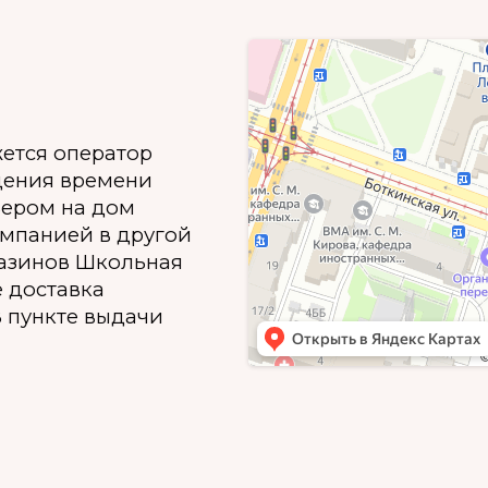
жется оператор
дения времени
ьером на дом
омпанией в другой
газинов Школьная
е доставка
 пункте выдачи