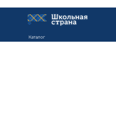
Каталог
Цены
Доставка
О нас
Контакты
По всем вопросам:
shstrana@mail.ru
Швейное предприятие «Детская Мода» © 1998-2026
Политика
конфиденциальности
Разработка сайта:
web.justbusiness.studio