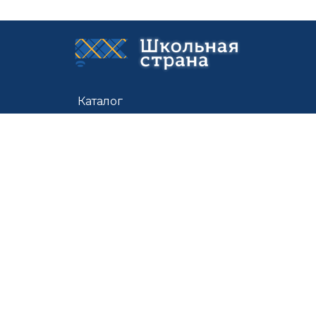
Каталог
Цены
Доставка
О нас
Контакты
По всем вопросам:
shstrana@mail.ru
Швейное предприятие «Детская Мода» © 1998-2026
Политика
конфиденциальности
Разработка сайта:
web.justbusiness.studio