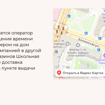
жется оператор
дения времени
ьером на дом
омпанией в другой
газинов Школьная
е доставка
 пункте выдачи