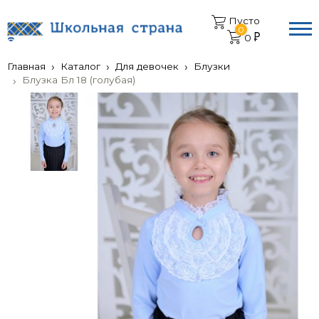
Пусто
0
0
Главная
Каталог
Для девочек
Блузки
Блузка Бл 18 (голубая)