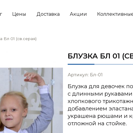
г
Цены
Доставка
Акции
Коллективные
а Бл 01 (св.серая)
БЛУЗКА БЛ 01 (С
Артикул: Бл-01
Блузка для девочек п
с длинными рукавами 
хлопкового трикотажн
добавлением эластана
украшена рюшами и к
отложной на стойке.