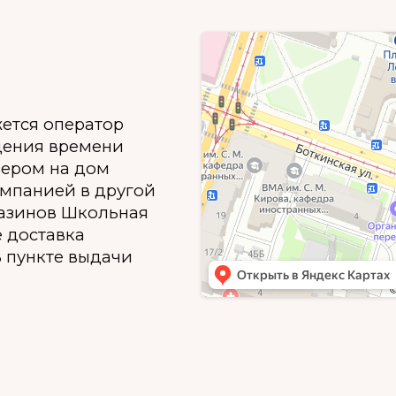
жется оператор
дения времени
ьером на дом
омпанией в другой
газинов Школьная
е доставка
 пункте выдачи