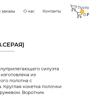
Пусто
 заказы
О нас
Контакты
0
0
В.СЕРАЯ)
олуприлегающего силуэта
изготовлена из
ого полотна с
. Круглая кокетка полочки
ружевом. Воротник